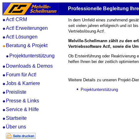
Professionelle Begleitung Ih
Act! CRM
In dem Umfeld eines zunehmend gesätt
seit vielen jahren erfolgreich und ist 
Act! Erweiterungen
Vertriebs­lösung Act!.
Act! Lösungen
Melville-Schellmann zählt zu den er
Beratung & Projekt
Vertriebs­software Act!, sowie die U
Projektunterstützung
Ob Ersteinführung oder Reaktivierung e
helfen Ihnen bei der zeitlich optimier
Downloads & Demos
Forum für Act!
Weitere Details zu unseren Projekt-Die
Jobs & Karriere
Projektunterstützung
Preisliste
Presse & Links
Service & Hilfe
Startseite
Über uns