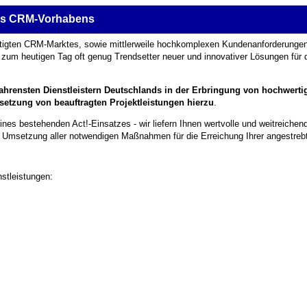
res CRM-Vorhabens
igten CRM-Marktes, sowie mittlerweile hoch­komplexen Kunden­anforderungen
bis zum heutigen Tag oft genug Trend­setter neuer und innovativer Lösungen für
fahrensten Dienstleistern Deutschlands in der Erbringung von hochwertig
msetzung von beauftragten Projektleistungen hierzu
.
ines bestehenden Act!-Einsatzes - wir liefern Ihnen wertvolle und weitreichen
ten Umsetzung aller notwendigen Maßnahmen für die Erreichung Ihrer angestrebt
nstleistungen: