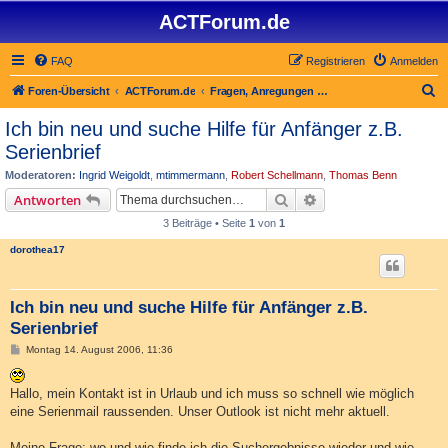
ACTForum.de
FAQ
Registrieren
Anmelden
S
Foren-Übersicht
ACTForum.de
Fragen, Anregungen zum ACTForum.de
u
Ich bin neu und suche Hilfe für Anfänger z.B.
c
Serienbrief
h
Moderatoren:
Ingrid Weigoldt
,
mtimmermann
,
Robert Schellmann
,
Thomas Benn
e
Suche
Erweiterte Suche
Antworten
3 Beiträge • Seite
1
von
1
dorothea17
Ich bin neu und suche Hilfe für Anfänger z.B.
Serienbrief
B
Montag 14. August 2006, 11:36
e
i
t
Hallo, mein Kontakt ist in Urlaub und ich muss so schnell wie möglich
r
a
eine Serienmail raussenden. Unser Outlook ist nicht mehr aktuell.
g
Meine Frage: wo und wie finde ich die Suchergebnisse wieder und wie