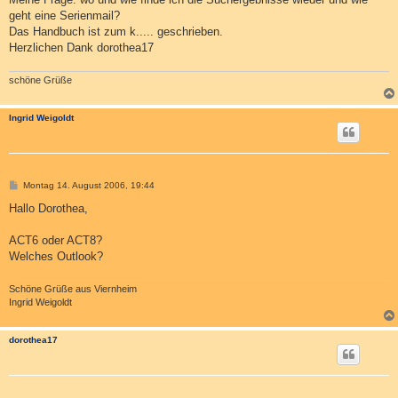
geht eine Serienmail?
Das Handbuch ist zum k..... geschrieben.
Herzlichen Dank dorothea17
schöne Grüße
Ingrid Weigoldt
B
Montag 14. August 2006, 19:44
e
i
Hallo Dorothea,
t
r
a
ACT6 oder ACT8?
g
Welches Outlook?
Schöne Grüße aus Viernheim
Ingrid Weigoldt
dorothea17