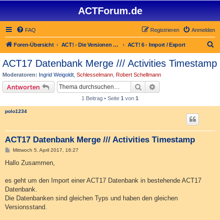
ACTForum.de
FAQ
Registrieren
Anmelden
S
Foren-Übersicht
ACT! - Die Versionen 2.x bis 6.x (auch ACT! 2000)
ACT! 6 - Import / Export
u
ACT17 Datenbank Merge /// Activities Timestamp
c
Moderatoren:
Ingrid Weigoldt
,
Schlesselmann
,
Robert Schellmann
h
Suche
Erweiterte Suche
Antworten
e
1 Beitrag • Seite
1
von
1
polo1234
ACT17 Datenbank Merge /// Activities Timestamp
B
Mittwoch 5. April 2017, 16:27
e
i
Hallo Zusammen,
t
r
a
es geht um den Import einer ACT17 Datenbank in bestehende ACT17
g
Datenbank.
Die Datenbanken sind gleichen Typs und haben den gleichen
Versionsstand.