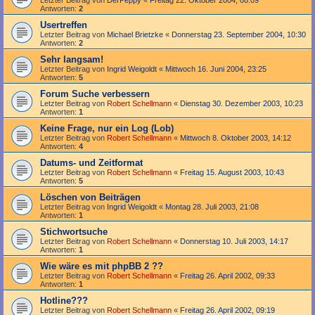
Antworten:
2
Usertreffen
Letzter Beitrag von
Michael Brietzke
«
Donnerstag 23. September 2004, 10:30
Antworten:
2
Sehr langsam!
Letzter Beitrag von
Ingrid Weigoldt
«
Mittwoch 16. Juni 2004, 23:25
Antworten:
5
Forum Suche verbessern
Letzter Beitrag von
Robert Schellmann
«
Dienstag 30. Dezember 2003, 10:23
Antworten:
1
Keine Frage, nur ein Log (Lob)
Letzter Beitrag von
Robert Schellmann
«
Mittwoch 8. Oktober 2003, 14:12
Antworten:
4
Datums- und Zeitformat
Letzter Beitrag von
Robert Schellmann
«
Freitag 15. August 2003, 10:43
Antworten:
5
Löschen von Beiträgen
Letzter Beitrag von
Ingrid Weigoldt
«
Montag 28. Juli 2003, 21:08
Antworten:
1
Stichwortsuche
Letzter Beitrag von
Robert Schellmann
«
Donnerstag 10. Juli 2003, 14:17
Antworten:
1
Wie wäre es mit phpBB 2 ??
Letzter Beitrag von
Robert Schellmann
«
Freitag 26. April 2002, 09:33
Antworten:
1
Hotline???
Letzter Beitrag von
Robert Schellmann
«
Freitag 26. April 2002, 09:19