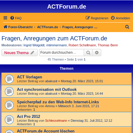
ACTForum.de
FAQ
Registrieren
Anmelden
S
Foren-Übersicht
ACTForum.de
Fragen, Anregungen zum ACTForum.de
u
Fragen, Anregungen zum ACTForum.de
c
Moderatoren:
Ingrid Weigoldt
,
mtimmermann
,
Robert Schellmann
,
Thomas Benn
h
Suche
Erweiterte Suche
Neues Thema
e
45 Themen • Seite
1
von
1
Themen
ACT Vorlagen
Letzter Beitrag von
abakusit
«
Montag 20. März 2023, 15:01
Act synchronisation mit Outlook
Letzter Beitrag von
abakusit
«
Montag 20. März 2023, 14:44
Speicherpfad zu den Web-Info Internet-Links
Letzter Beitrag von
Amrou
«
Mittwoch 3. Juni 2015, 17:21
Antworten:
1
Act Pro 2012
Letzter Beitrag von
Schlesselmann
«
Dienstag 31. Juli 2012, 12:12
Antworten:
1
ACTForum.de Account löschen