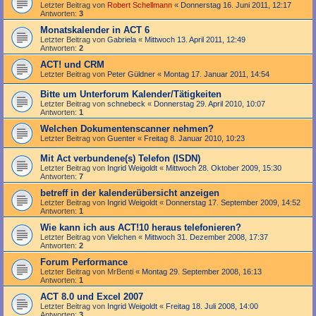
Letzter Beitrag von
Robert Schellmann
«
Donnerstag 16. Juni 2011, 12:17
Antworten:
3
Monatskalender in ACT 6
Letzter Beitrag von
Gabriela
«
Mittwoch 13. April 2011, 12:49
Antworten:
2
ACT! und CRM
Letzter Beitrag von
Peter Güldner
«
Montag 17. Januar 2011, 14:54
Bitte um Unterforum Kalender/Tätigkeiten
Letzter Beitrag von
schnebeck
«
Donnerstag 29. April 2010, 10:07
Antworten:
1
Welchen Dokumentenscanner nehmen?
Letzter Beitrag von
Guenter
«
Freitag 8. Januar 2010, 10:23
Mit Act verbundene(s) Telefon (ISDN)
Letzter Beitrag von
Ingrid Weigoldt
«
Mittwoch 28. Oktober 2009, 15:30
Antworten:
7
betreff in der kalenderübersicht anzeigen
Letzter Beitrag von
Ingrid Weigoldt
«
Donnerstag 17. September 2009, 14:52
Antworten:
1
Wie kann ich aus ACT!10 heraus telefonieren?
Letzter Beitrag von
Vielchen
«
Mittwoch 31. Dezember 2008, 17:37
Antworten:
2
Forum Performance
Letzter Beitrag von
MrBenti
«
Montag 29. September 2008, 16:13
Antworten:
1
ACT 8.0 und Excel 2007
Letzter Beitrag von
Ingrid Weigoldt
«
Freitag 18. Juli 2008, 14:00
Antworten:
3