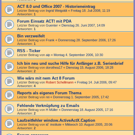
ACT 8.0 und Office 2007 - Historieneintrag
Letzter Beitrag von
Ingrid Weigoldt
«
Freitag 18. Juli 2008, 11:19
Antworten:
1
Forum Einsatz ACT! mit PDA
Letzter Beitrag von
Guenter
«
Dienstag 26. Juni 2007, 14:09
Antworten:
1
Bin verzweifelt
Letzter Beitrag von
Frank
«
Donnerstag 28. September 2006, 17:26
Antworten:
1
RSS - Ticker
Letzter Beitrag von
aip
«
Montag 4. September 2006, 10:30
Ich bin neu und suche Hilfe für Anfänger z.B. Serienbrief
Letzter Beitrag von
dorothea17
«
Dienstag 15. August 2006, 18:28
Antworten:
2
Wie wärs mit nem Act 8 Forum
Letzter Beitrag von
Robert Schellmann
«
Freitag 14. Juli 2006, 09:47
Antworten:
4
Reports als eigenes Forum Thema
Letzter Beitrag von
rei
«
Donnerstag 1. September 2005, 17:42
Fehlende Verknüpfung zu Emails
Letzter Beitrag von
H Müller
«
Donnerstag 18. August 2005, 17:16
Antworten:
2
Laufzeitfehler window.ActiveActX.Caption
Letzter Beitrag von
id´ institute
«
Mittwoch 10. August 2005, 20:06
Antworten:
2