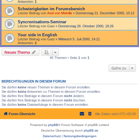
Antworten:
1
Schwierigkeiten im Forumsbereich
Letzter Beitrag von
Axel von Melville
«
Donnerstag 21. Dezember 2000, 10:12
Syncronisations-Seminar
Letzter Beitrag von
Gast
«
Donnerstag 26. Oktober 2000, 18:26
Your side in English
Letzter Beitrag von
Gast
«
Mittwoch 5. Juli 2000, 14:21
Antworten:
2
Neues Thema
45 Themen • Seite
1
von
1
Gehe zu
BERECHTIGUNGEN IN DIESEM FORUM
Sie dürfen
keine
neuen Themen in diesem Forum erstellen.
Sie dürfen
keine
Antworten zu Themen in diesem Forum erstellen.
Sie dürfen Ihre Beiträge in diesem Forum
nicht
ändern.
Sie dürfen Ihre Beiträge in diesem Forum
nicht
löschen.
Sie dürfen
keine
Dateianhänge in diesem Forum erstellen.
Foren-Übersicht
Alle Zeiten sind
UTC+02:00
Powered by
phpBB
® Forum Software © phpBB Limited
Deutsche Übersetzung durch
phpBB.de
Datenschutz
|
Nutzungsbedingungen