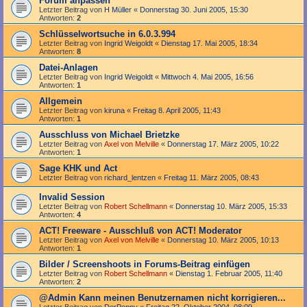
Forum anpassen
Letzter Beitrag von
H Müller
«
Donnerstag 30. Juni 2005, 15:30
Antworten:
2
Schlüsselwortsuche in 6.0.3.994
Letzter Beitrag von
Ingrid Weigoldt
«
Dienstag 17. Mai 2005, 18:34
Antworten:
8
Datei-Anlagen
Letzter Beitrag von
Ingrid Weigoldt
«
Mittwoch 4. Mai 2005, 16:56
Antworten:
1
Allgemein
Letzter Beitrag von
kiruna
«
Freitag 8. April 2005, 11:43
Antworten:
1
Ausschluss von Michael Brietzke
Letzter Beitrag von
Axel von Melville
«
Donnerstag 17. März 2005, 10:22
Antworten:
1
Sage KHK und Act
Letzter Beitrag von
richard_lentzen
«
Freitag 11. März 2005, 08:43
Invalid Session
Letzter Beitrag von
Robert Schellmann
«
Donnerstag 10. März 2005, 15:33
Antworten:
4
ACT! Freeware - Ausschluß von ACT! Moderator
Letzter Beitrag von
Axel von Melville
«
Donnerstag 10. März 2005, 10:13
Antworten:
1
Bilder / Screenshoots in Forums-Beitrag einfügen
Letzter Beitrag von
Robert Schellmann
«
Dienstag 1. Februar 2005, 11:40
Antworten:
2
@Admin Kann meinen Benutzernamen nicht korrigieren...
Letzter Beitrag von
DerPeppy
«
Freitag 22. Oktober 2004, 08:09