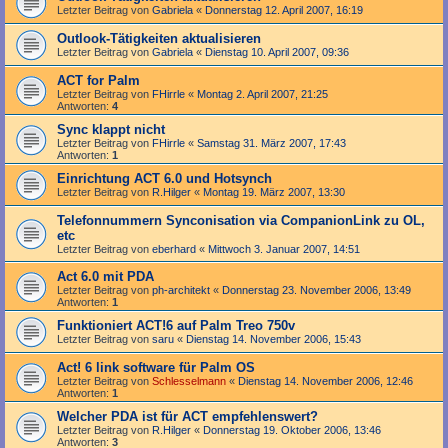
Letzter Beitrag von
Gabriela
«
Donnerstag 12. April 2007, 16:19
Outlook-Tätigkeiten aktualisieren
Letzter Beitrag von
Gabriela
«
Dienstag 10. April 2007, 09:36
ACT for Palm
Letzter Beitrag von
FHirrle
«
Montag 2. April 2007, 21:25
Antworten:
4
Sync klappt nicht
Letzter Beitrag von
FHirrle
«
Samstag 31. März 2007, 17:43
Antworten:
1
Einrichtung ACT 6.0 und Hotsynch
Letzter Beitrag von
R.Hilger
«
Montag 19. März 2007, 13:30
Telefonnummern Synconisation via CompanionLink zu OL,
etc
Letzter Beitrag von
eberhard
«
Mittwoch 3. Januar 2007, 14:51
Act 6.0 mit PDA
Letzter Beitrag von
ph-architekt
«
Donnerstag 23. November 2006, 13:49
Antworten:
1
Funktioniert ACT!6 auf Palm Treo 750v
Letzter Beitrag von
saru
«
Dienstag 14. November 2006, 15:43
Act! 6 link software für Palm OS
Letzter Beitrag von
Schlesselmann
«
Dienstag 14. November 2006, 12:46
Antworten:
1
Welcher PDA ist für ACT empfehlenswert?
Letzter Beitrag von
R.Hilger
«
Donnerstag 19. Oktober 2006, 13:46
Antworten:
3