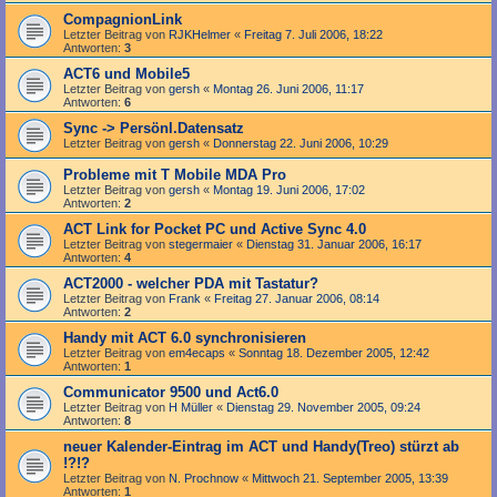
CompagnionLink
Letzter Beitrag von
RJKHelmer
«
Freitag 7. Juli 2006, 18:22
Antworten:
3
ACT6 und Mobile5
Letzter Beitrag von
gersh
«
Montag 26. Juni 2006, 11:17
Antworten:
6
Sync -> Persönl.Datensatz
Letzter Beitrag von
gersh
«
Donnerstag 22. Juni 2006, 10:29
Probleme mit T Mobile MDA Pro
Letzter Beitrag von
gersh
«
Montag 19. Juni 2006, 17:02
Antworten:
2
ACT Link for Pocket PC und Active Sync 4.0
Letzter Beitrag von
stegermaier
«
Dienstag 31. Januar 2006, 16:17
Antworten:
4
ACT2000 - welcher PDA mit Tastatur?
Letzter Beitrag von
Frank
«
Freitag 27. Januar 2006, 08:14
Antworten:
2
Handy mit ACT 6.0 synchronisieren
Letzter Beitrag von
em4ecaps
«
Sonntag 18. Dezember 2005, 12:42
Antworten:
1
Communicator 9500 und Act6.0
Letzter Beitrag von
H Müller
«
Dienstag 29. November 2005, 09:24
Antworten:
8
neuer Kalender-Eintrag im ACT und Handy(Treo) stürzt ab
!?!?
Letzter Beitrag von
N. Prochnow
«
Mittwoch 21. September 2005, 13:39
Antworten:
1