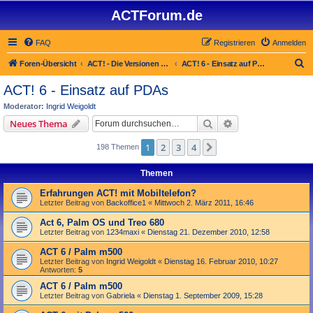
ACTForum.de
FAQ
Registrieren
Anmelden
S
Foren-Übersicht
ACT! - Die Versionen 2.x bis 6.x (auch ACT! 2000)
ACT! 6 - Einsatz auf PDAs
u
ACT! 6 - Einsatz auf PDAs
c
Moderator:
Ingrid Weigoldt
h
Suche
Erweiterte Suche
Neues Thema
e
1
2
3
4
Nächste
198 Themen
Themen
Erfahrungen ACT! mit Mobiltelefon?
Letzter Beitrag von
Backoffice1
«
Mittwoch 2. März 2011, 16:46
Act 6, Palm OS und Treo 680
Letzter Beitrag von
1234maxi
«
Dienstag 21. Dezember 2010, 12:58
ACT 6 / Palm m500
Letzter Beitrag von
Ingrid Weigoldt
«
Dienstag 16. Februar 2010, 10:27
Antworten:
5
ACT 6 / Palm m500
Letzter Beitrag von
Gabriela
«
Dienstag 1. September 2009, 15:28