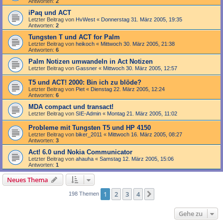
Antworten:
2
iPaq und ACT
Letzter Beitrag von
HvWest
«
Donnerstag 31. März 2005, 19:35
Antworten:
2
Tungsten T und ACT for Palm
Letzter Beitrag von
heikoch
«
Mittwoch 30. März 2005, 21:38
Antworten:
6
Palm Notizen umwandeln in Act Notizen
Letzter Beitrag von
Gassner
«
Mittwoch 30. März 2005, 12:57
T5 und ACT! 2000: Bin ich zu blöde?
Letzter Beitrag von
Piet
«
Dienstag 22. März 2005, 12:24
Antworten:
6
MDA compact und transact!
Letzter Beitrag von
SIE-Admin
«
Montag 21. März 2005, 11:02
Probleme mit Tungsten T5 und HP 4150
Letzter Beitrag von
biker_2011
«
Mittwoch 16. März 2005, 08:27
Antworten:
3
Act! 6.0 und Nokia Communicator
Letzter Beitrag von
ahauha
«
Samstag 12. März 2005, 15:06
Antworten:
1
Neues Thema
1
2
3
4
Nächste
198 Themen
Gehe zu