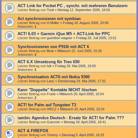
ACT Link for Pocket PC , synchr. mit mehreren Benutzern
Letzter Beitrag von
Tonti
«
Montag 12. September 2005, 18:00
Act synchronisieren mit symbian
Letzter Beitrag von
H Müller
«
Freitag 26. August 2005, 20:09
Antworten:
1
ACT! 6.03 + Garmin iQue M5 + ACT-Link for PPC
Letzter Beitrag von
guenther-wagner
«
Freitag 29. Juli 2005, 13:01
Synchronisieren von P910i mit ACT 6
Letzter Beitrag von
Beat
«
Mittwoch 22. Juni 2005, 15:26
Antworten:
2
ACT 6.X Umsetzung für Treo 650
Letzter Beitrag von
hdt
«
Freitag 20. Mai 2005, 19:05
Antworten:
2
Synchronisation ACT6 mit Nokia 9300
Letzter Beitrag von
Lanz
«
Donnerstag 19. Mai 2005, 17:32
Kann "Doppelte" Kontakte NICHT löschen
Letzter Beitrag von
Frank
«
Mittwoch 20. April 2005, 10:54
Antworten:
2
ACT! for Palm auf Tungsten T3
Letzter Beitrag von
HRCZ
«
Mittwoch 20. April 2005, 10:24
iambic Agendus Deutsch - Ersatz für ACT! for Palm ???
Letzter Beitrag von
Gassner
«
Montag 18. April 2005, 18:41
ACT & FIREFOX
Letzter Beitrag von
Tommy
«
Dienstag 5. April 2005, 16:25