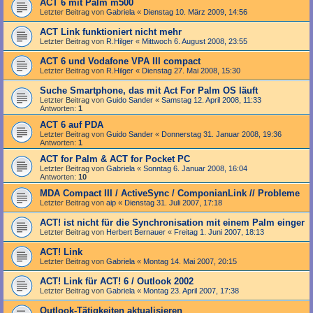
ACT 6 mit Palm m500
Letzter Beitrag von
Gabriela
«
Dienstag 10. März 2009, 14:56
ACT Link funktioniert nicht mehr
Letzter Beitrag von
R.Hilger
«
Mittwoch 6. August 2008, 23:55
ACT 6 und Vodafone VPA III compact
Letzter Beitrag von
R.Hilger
«
Dienstag 27. Mai 2008, 15:30
Suche Smartphone, das mit Act For Palm OS läuft
Letzter Beitrag von
Guido Sander
«
Samstag 12. April 2008, 11:33
Antworten:
1
ACT 6 auf PDA
Letzter Beitrag von
Guido Sander
«
Donnerstag 31. Januar 2008, 19:36
Antworten:
1
ACT for Palm & ACT for Pocket PC
Letzter Beitrag von
Gabriela
«
Sonntag 6. Januar 2008, 16:04
Antworten:
10
MDA Compact III / ActiveSync / ComponianLink // Probleme
Letzter Beitrag von
aip
«
Dienstag 31. Juli 2007, 17:18
ACT! ist nicht für die Synchronisation mit einem Palm einger
Letzter Beitrag von
Herbert Bernauer
«
Freitag 1. Juni 2007, 18:13
ACT! Link
Letzter Beitrag von
Gabriela
«
Montag 14. Mai 2007, 20:15
ACT! Link für ACT! 6 / Outlook 2002
Letzter Beitrag von
Gabriela
«
Montag 23. April 2007, 17:38
Outlook-Tätigkeiten aktualisieren