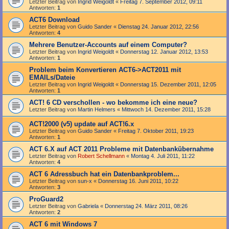
Letzter Beitrag von
Ingrid Weigoldt
«
Freitag 7. September 2012, 09:11
Antworten:
1
ACT6 Download
Letzter Beitrag von
Guido Sander
«
Dienstag 24. Januar 2012, 22:56
Antworten:
4
Mehrere Benutzer-Accounts auf einem Computer?
Letzter Beitrag von
Ingrid Weigoldt
«
Donnerstag 12. Januar 2012, 13:53
Antworten:
1
Problem beim Konvertieren ACT6->ACT2011 mit
EMAILs/Dateie
Letzter Beitrag von
Ingrid Weigoldt
«
Donnerstag 15. Dezember 2011, 12:05
Antworten:
1
ACT! 6 CD verschollen - wo bekomme ich eine neue?
Letzter Beitrag von
Martin Helmers
«
Mittwoch 14. Dezember 2011, 15:28
ACT!2000 (v5) update auf ACT!6.x
Letzter Beitrag von
Guido Sander
«
Freitag 7. Oktober 2011, 19:23
Antworten:
1
ACT 6.X auf ACT 2011 Probleme mit Datenbankübernahme
Letzter Beitrag von
Robert Schellmann
«
Montag 4. Juli 2011, 11:22
Antworten:
4
ACT 6 Adressbuch hat ein Datenbankproblem...
Letzter Beitrag von
sun-x
«
Donnerstag 16. Juni 2011, 10:22
Antworten:
3
ProGuard2
Letzter Beitrag von
Gabriela
«
Donnerstag 24. März 2011, 08:26
Antworten:
2
ACT 6 mit Windows 7