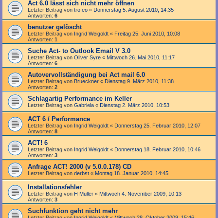
Act 6.0 lässt sich nicht mehr öffnen
Letzter Beitrag von
trofeo
«
Donnerstag 5. August 2010, 14:35
Antworten:
6
benutzer gelöscht
Letzter Beitrag von
Ingrid Weigoldt
«
Freitag 25. Juni 2010, 10:08
Antworten:
1
Suche Act- to Outlook Email V 3.0
Letzter Beitrag von
Oliver Syre
«
Mittwoch 26. Mai 2010, 11:17
Antworten:
6
Autovervollständigung bei Act mail 6.0
Letzter Beitrag von
Brueckner
«
Dienstag 9. März 2010, 11:38
Antworten:
2
Schlagartig Performance im Keller
Letzter Beitrag von
Gabriela
«
Dienstag 2. März 2010, 10:53
ACT 6 / Performance
Letzter Beitrag von
Ingrid Weigoldt
«
Donnerstag 25. Februar 2010, 12:07
Antworten:
8
ACT! 6
Letzter Beitrag von
Ingrid Weigoldt
«
Donnerstag 18. Februar 2010, 10:46
Antworten:
3
Anfrage ACT! 2000 (v 5.0.0.178) CD
Letzter Beitrag von
derbst
«
Montag 18. Januar 2010, 14:45
Installationsfehler
Letzter Beitrag von
H Müller
«
Mittwoch 4. November 2009, 10:13
Antworten:
3
Suchfunktion geht nicht mehr
Letzter Beitrag von
Ingrid Weigoldt
«
Mittwoch 28. Oktober 2009, 15:46