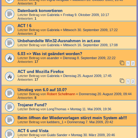
Antworten:
3
Datenbank konvertieren
Letzter Beitrag von
Gabriela
«
Freitag 9. Oktober 2009, 10:17
Antworten:
1
ACT ! 6
Letzter Beitrag von
Gabriela
«
Mittwoch 30. September 2009, 17:22
Antworten:
2
Unbehandelte Win32-Ausnahmen in act.exe
Letzter Beitrag von
Gabriela
«
Mittwoch 16. September 2009, 17:08
6.03 => Was ist geändert worden?
Letzter Beitrag von
asander
«
Dienstag 8. September 2009, 22:22
Antworten:
17
1
2
ACT und Mozilla Firefox
Letzter Beitrag von
Gabriela
«
Dienstag 25. August 2009, 17:45
Antworten:
17
1
2
Umstieg von 6.0 auf 10.0?
Letzter Beitrag von
Robert Schellmann
«
Donnerstag 20. August 2009, 09:44
Antworten:
8
Trojaner Fund?
Letzter Beitrag von
LongThomas
«
Montag 11. Mai 2009, 19:36
Beim öffnen der Wiedervorlagen stürzt mein System ab!!!
Letzter Beitrag von
luebbers_1
«
Donnerstag 7. Mai 2009, 20:42
ACT 6 und Vista
Letzter Beitrag von
Guido Sander
«
Montag 30. März 2009, 20:46