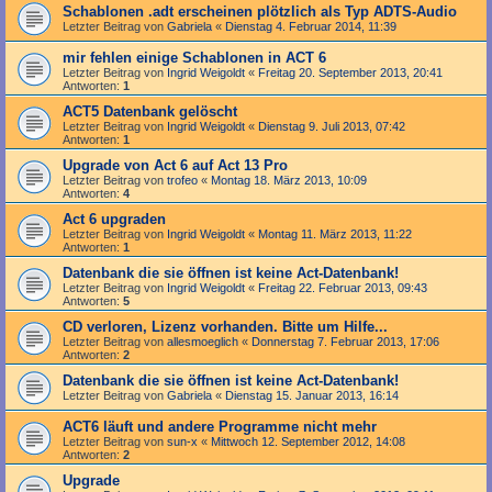
Schablonen .adt erscheinen plötzlich als Typ ADTS-Audio
Letzter Beitrag von
Gabriela
«
Dienstag 4. Februar 2014, 11:39
mir fehlen einige Schablonen in ACT 6
Letzter Beitrag von
Ingrid Weigoldt
«
Freitag 20. September 2013, 20:41
Antworten:
1
ACT5 Datenbank gelöscht
Letzter Beitrag von
Ingrid Weigoldt
«
Dienstag 9. Juli 2013, 07:42
Antworten:
1
Upgrade von Act 6 auf Act 13 Pro
Letzter Beitrag von
trofeo
«
Montag 18. März 2013, 10:09
Antworten:
4
Act 6 upgraden
Letzter Beitrag von
Ingrid Weigoldt
«
Montag 11. März 2013, 11:22
Antworten:
1
Datenbank die sie öffnen ist keine Act-Datenbank!
Letzter Beitrag von
Ingrid Weigoldt
«
Freitag 22. Februar 2013, 09:43
Antworten:
5
CD verloren, Lizenz vorhanden. Bitte um Hilfe...
Letzter Beitrag von
allesmoeglich
«
Donnerstag 7. Februar 2013, 17:06
Antworten:
2
Datenbank die sie öffnen ist keine Act-Datenbank!
Letzter Beitrag von
Gabriela
«
Dienstag 15. Januar 2013, 16:14
ACT6 läuft und andere Programme nicht mehr
Letzter Beitrag von
sun-x
«
Mittwoch 12. September 2012, 14:08
Antworten:
2
Upgrade