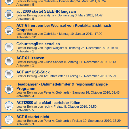
Letzter Beitrag von
Gabriela
«
Donnerstag 24. März 2011, 08:24
Antworten:
5
act 2000 startet SEEEHR langsam
Letzter Beitrag von
andyga
«
Donnerstag 3. März 2011, 14:47
Antworten:
5
ACT 6 friert ein bei Wechsel von Kontaktansicht nach
Gruppen
Letzter Beitrag von
Gabriela
«
Montag 10. Januar 2011, 17:00
Antworten:
12
Geburtstagliste erstellen
Letzter Beitrag von
Ingrid Weigoldt
«
Dienstag 28. Dezember 2010, 19:45
Antworten:
1
ACT 6 Lizenzen
Letzter Beitrag von
Guido Sander
«
Sonntag 14. November 2010, 17:13
Antworten:
1
ACT auf USB-Stick
Letzter Beitrag von
Act-Intresierter
«
Freitag 12. November 2010, 15:29
Headbanger - Datumsdelimiter & regionsabhängige
Programm
Letzter Beitrag von
Peter A. Gebhardt
«
Samstag 16. Oktober 2010, 09:45
Antworten:
3
ACT!2000 alle eMail-leerfelder füllen
Letzter Beitrag von
rech
«
Freitag 8. Oktober 2010, 08:50
Antworten:
5
ACT 6 startet nicht
Letzter Beitrag von
Peter A. Gebhardt
«
Freitag 10. September 2010, 17:29
Antworten:
3