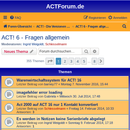
ACTForum.de
FAQ
Registrieren
Anmelden
S
Foren-Übersicht
ACT! - Die Versionen 2.x bis 6.x (auch ACT! 2000)
ACT! 6 - Fragen allgemein
u
ACT! 6 - Fragen allgemein
c
Moderatoren:
Ingrid Weigoldt
,
Schlesselmann
h
Suche
Erweiterte Suche
Neues Thema
e
Seite
1
von
8
1
2
3
4
5
8
Nächste
355 Themen
…
Themen
Warenwirtschaftssystem für ACT! 16
Letzter Beitrag von
barney77
«
Montag 7. November 2016, 15:44
imagefehler error loading
Letzter Beitrag von
Gabriela
«
Mittwoch 30. Juli 2014, 17:48
Act 2000 auf ACT 16 nur 1 Kontakt konvertiert
Letzter Beitrag von
Schlesselmann
«
Freitag 14. Februar 2014, 10:33
Antworten:
3
Es werden in Notizen keine Serienbriefe abgelegt
Letzter Beitrag von
Ingrid Weigoldt
«
Sonntag 9. Februar 2014, 17:18
Antworten:
1