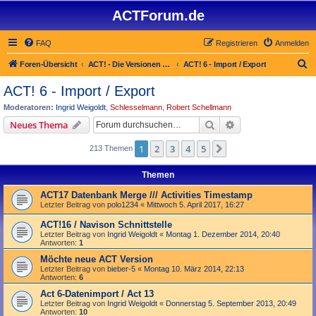
ACTForum.de
FAQ
Registrieren
Anmelden
S
Foren-Übersicht
ACT! - Die Versionen 2.x bis 6.x (auch ACT! 2000)
ACT! 6 - Import / Export
u
ACT! 6 - Import / Export
c
Moderatoren:
Ingrid Weigoldt
,
Schlesselmann
,
Robert Schellmann
h
Suche
Erweiterte Suche
Neues Thema
e
1
2
3
4
5
Nächste
213 Themen
Themen
ACT17 Datenbank Merge /// Activities Timestamp
Letzter Beitrag von
polo1234
«
Mittwoch 5. April 2017, 16:27
ACT!16 / Navison Schnittstelle
Letzter Beitrag von
Ingrid Weigoldt
«
Montag 1. Dezember 2014, 20:40
Antworten:
1
Möchte neue ACT Version
Letzter Beitrag von
bieber-5
«
Montag 10. März 2014, 22:13
Antworten:
6
Act 6-Datenimport / Act 13
Letzter Beitrag von
Ingrid Weigoldt
«
Donnerstag 5. September 2013, 20:49
Antworten:
10