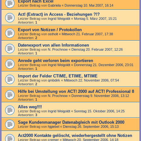
Export nach Excel
Letzter Beitrag von
Gabriela
«
Donnerstag 10. Mai 2007, 16:14
Act! (Extract) in Access - Beziehungen ?!?
Letzter Beitrag von
Ingrid Weigoldt
«
Montag 5. März 2007, 15:21
Antworten:
1
Export von Notizen / Protokollen
Letzter Beitrag von
ostholt
«
Mittwoch 21. Februar 2007, 17:38
Antworten:
2
Datenexport von allen Informationen
Letzter Beitrag von
N. Prochnow
«
Dienstag 20. Februar 2007, 12:26
Antworten:
1
Anrede geht verloren beim exportieren
Letzter Beitrag von
Ingrid Weigoldt
«
Donnerstag 21. Dezember 2006, 23:01
Antworten:
1
Import der Felder CTIME, ETIME, MTIME
Letzter Beitrag von
qmbdirk
«
Mittwoch 22. November 2006, 07:54
Antworten:
2
Hilfe bei Umstellung von ACT! 2000 auf ACT! Professional 8
Letzter Beitrag von
N. Prochnow
«
Donnerstag 9. November 2006, 13:12
Antworten:
1
Alles weg!!!!
Letzter Beitrag von
Ingrid Weigoldt
«
Sonntag 15. Oktober 2006, 14:25
Antworten:
3
Sage Kundenmanager Datenabgleich mit Outlook 2000
Letzter Beitrag von
hjgiebel
«
Dienstag 26. September 2006, 15:13
Act2000 Kontakte gelöscht, wiederhergestellt ohne Notizen
Letzter Beitrag von
cremer
«
Mittwoch 20. September 2006, 14:18