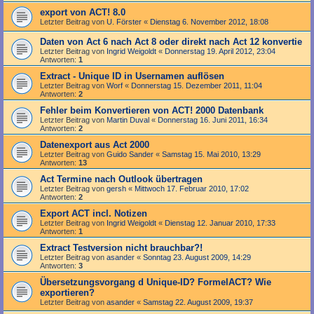
export von ACT! 8.0
Letzter Beitrag von
U. Förster
«
Dienstag 6. November 2012, 18:08
Daten von Act 6 nach Act 8 oder direkt nach Act 12 konvertie
Letzter Beitrag von
Ingrid Weigoldt
«
Donnerstag 19. April 2012, 23:04
Antworten:
1
Extract - Unique ID in Usernamen auflösen
Letzter Beitrag von
Worf
«
Donnerstag 15. Dezember 2011, 11:04
Antworten:
2
Fehler beim Konvertieren von ACT! 2000 Datenbank
Letzter Beitrag von
Martin Duval
«
Donnerstag 16. Juni 2011, 16:34
Antworten:
2
Datenexport aus Act 2000
Letzter Beitrag von
Guido Sander
«
Samstag 15. Mai 2010, 13:29
Antworten:
13
Act Termine nach Outlook übertragen
Letzter Beitrag von
gersh
«
Mittwoch 17. Februar 2010, 17:02
Antworten:
2
Export ACT incl. Notizen
Letzter Beitrag von
Ingrid Weigoldt
«
Dienstag 12. Januar 2010, 17:33
Antworten:
1
Extract Testversion nicht brauchbar?!
Letzter Beitrag von
asander
«
Sonntag 23. August 2009, 14:29
Antworten:
3
Übersetzungsvorgang d Unique-ID? FormelACT? Wie
exportieren?
Letzter Beitrag von
asander
«
Samstag 22. August 2009, 19:37