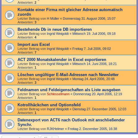
Antworten:
2
Kontakte einer Firma mit gleicher Adresse automatisch
zuordn
Letzter Beitrag von
H Müller
«
Donnerstag 31. August 2006, 15:07
Antworten:
3
Bestehende Db in neue DB importieren
Letzter Beitrag von
Ingrid Weigoldt
«
Mittwoch 19. Juli 2006, 09:18
Antworten:
4
Import aus Excel
Letzter Beitrag von
Ingrid Weigoldt
«
Freitag 7. Juli 2006, 09:02
Antworten:
7
ACT 2000 Monatskalender in Excel exportieren
Letzter Beitrag von
Ingrid Weigoldt
«
Mittwoch 14. Juni 2006, 18:21
Antworten:
1
Löschen ungültiger E-Mail-Adressen nach Newsletter
Letzter Beitrag von
Ingrid Weigoldt
«
Montag 24. April 2006, 20:48
Antworten:
3
Feldnamen und Feldeigenschaften als Liste ausgeben
Letzter Beitrag von
Schlesselmann
«
Donnerstag 20. April 2006, 12:19
Antworten:
1
Kotrollhäckchen und Optionsfeld
Letzter Beitrag von
Ingrid Weigoldt
«
Dienstag 27. Dezember 2005, 12:03
Antworten:
1
Datenexport von ACT6 nach Outlook mit anschließender
Synchr.
Letzter Beitrag von
RJKHelmer
«
Freitag 2. Dezember 2005, 16:38