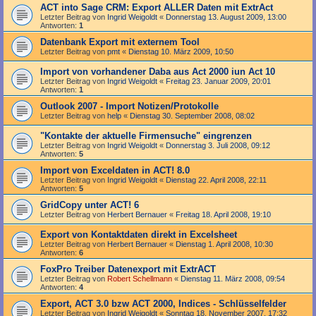
ACT into Sage CRM: Export ALLER Daten mit ExtrAct
Letzter Beitrag von
Ingrid Weigoldt
«
Donnerstag 13. August 2009, 13:00
Antworten:
1
Datenbank Export mit externem Tool
Letzter Beitrag von
pmt
«
Dienstag 10. März 2009, 10:50
Import von vorhandener Daba aus Act 2000 iun Act 10
Letzter Beitrag von
Ingrid Weigoldt
«
Freitag 23. Januar 2009, 20:01
Antworten:
1
Outlook 2007 - Import Notizen/Protokolle
Letzter Beitrag von
help
«
Dienstag 30. September 2008, 08:02
"Kontakte der aktuelle Firmensuche" eingrenzen
Letzter Beitrag von
Ingrid Weigoldt
«
Donnerstag 3. Juli 2008, 09:12
Antworten:
5
Import von Exceldaten in ACT! 8.0
Letzter Beitrag von
Ingrid Weigoldt
«
Dienstag 22. April 2008, 22:11
Antworten:
5
GridCopy unter ACT! 6
Letzter Beitrag von
Herbert Bernauer
«
Freitag 18. April 2008, 19:10
Export von Kontaktdaten direkt in Excelsheet
Letzter Beitrag von
Herbert Bernauer
«
Dienstag 1. April 2008, 10:30
Antworten:
6
FoxPro Treiber Datenexport mit ExtrACT
Letzter Beitrag von
Robert Schellmann
«
Dienstag 11. März 2008, 09:54
Antworten:
4
Export, ACT 3.0 bzw ACT 2000, Indices - Schlüsselfelder
Letzter Beitrag von
Ingrid Weigoldt
«
Sonntag 18. November 2007, 17:32