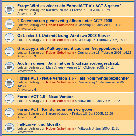
Frage: Wird es wieder ein FormelACT für ACT 8 geben?
Letzter Beitrag von
KarstenKrause
«
Freitag 7. Juli 2006, 10:29
Antworten:
2
2 Datenbanken gleichzeitig öffnen unter ACT! 2000
Letzter Beitrag von
Robert Schellmann
«
Dienstag 13. Juni 2006, 14:38
Antworten:
1
OpLocks 1.1 Unterstützung Windows 2003 Server
Letzter Beitrag von
Robert Schellmann
«
Dienstag 28. Februar 2006, 16:42
GridCopy zieht Aufträge nicht aus dem Gruppenbereich
Letzter Beitrag von
Robert Schellmann
«
Donnerstag 16. Februar 2006, 14:13
Antworten:
3
Auch in diesem Jahr hat der Nikolaus vorbeigeschaut...
Letzter Beitrag von
Marc Anger
«
Freitag 14. Oktober 2005, 17:11
Antworten:
5
FormelACT - Neue Version 1.6 - : als Kommentarbezeichner
Letzter Beitrag von
Robert Schellmann
«
Donnerstag 1. September 2005,
14:58
Antworten:
4
FormelACT 1.9 - Neue Version
Letzter Beitrag von
Robert Schellmann
«
Mittwoch 20. Juli 2005, 12:23
FormelACT - Kundennummern vergeben
Letzter Beitrag von
KarstenKrause
«
Freitag 10. Juni 2005, 19:26
Antworten:
4
FalkLinker und Mozilla
Letzter Beitrag von
Robert Schellmann
«
Mittwoch 8. Juni 2005, 11:15
Antworten:
1