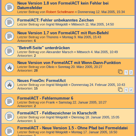
Neue Version 1.8 von FormelACT kein Fehler bei
Datumsfelder
Letzter Beitrag von
Robert Schellmann
«
Donnerstag 12. Mai 2005, 15:34
FormelACT: Fehler unbekanntes Zeichen
Letzter Beitrag von
Ingrid Weigoldt
«
Mittwoch 11. Mai 2005, 14:50
Neue Version 1.7 von FormelACT mit Run-Befehl
Letzter Beitrag von
Thorens
«
Montag 9. Mai 2005, 15:43
Antworten:
6
"Betreff-Seite" unterdrücken
Letzter Beitrag von
Alexander Marsch
«
Mittwoch 4. Mai 2005, 10:49
Antworten:
2
Neue Version von FormelACT mit Wenn-Dann-Funktion
Letzter Beitrag von
Olivio
«
Sonntag 20. März 2005, 20:27
Antworten:
28
1
2
Neues FreeOn: FormelAct
Letzter Beitrag von
Ingrid Weigoldt
«
Donnerstag 24. Februar 2005, 10:43
Antworten:
15
1
2
FormelACT - Fehlernummer 6
Letzter Beitrag von
Frank
«
Samstag 22. Januar 2005, 10:27
Antworten:
2
FormelACT - Feldbezeichner in Klarschrift
Letzter Beitrag von
Ingrid Weigoldt
«
Dienstag 18. Januar 2005, 15:05
Antworten:
1
FormelACT - Neue Version 1.5 - Ohne Pfad bei Formeldatei
Letzter Beitrag von
Ingrid Weigoldt
«
Montag 17. Januar 2005, 16:50
Antworten:
1