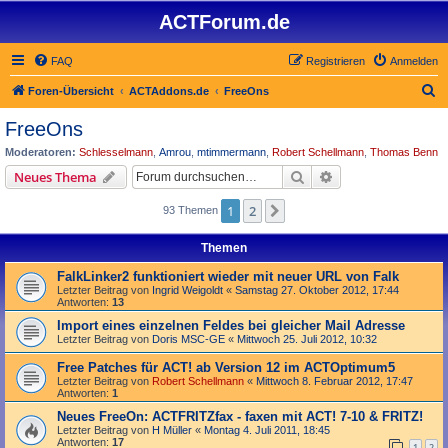
ACTForum.de
FAQ
Registrieren
Anmelden
S
Foren-Übersicht
ACTAddons.de
FreeOns
u
FreeOns
c
Moderatoren:
Schlesselmann
,
Amrou
,
mtimmermann
,
Robert Schellmann
,
Thomas Benn
h
Suche
Erweiterte Suche
Neues Thema
e
1
2
Nächste
93 Themen
Themen
FalkLinker2 funktioniert wieder mit neuer URL von Falk
Letzter Beitrag von
Ingrid Weigoldt
«
Samstag 27. Oktober 2012, 17:44
Antworten:
13
Import eines einzelnen Feldes bei gleicher Mail Adresse
Letzter Beitrag von
Doris MSC-GE
«
Mittwoch 25. Juli 2012, 10:32
Free Patches für ACT! ab Version 12 im ACTOptimum5
Letzter Beitrag von
Robert Schellmann
«
Mittwoch 8. Februar 2012, 17:47
Antworten:
1
Neues FreeOn: ACTFRITZfax - faxen mit ACT! 7-10 & FRITZ!
Letzter Beitrag von
H Müller
«
Montag 4. Juli 2011, 18:45
Antworten:
17
1
2