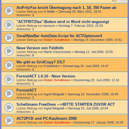
ActFritzFax bricht Übertragung nach 1, 18, 350 Faxen ab
Letzter Beitrag von
H Müller
«
Dienstag 29. März 2011, 18:51
Antworten:
1
"ACTFRITZfax"-Button wird in Word nicht angezeigt
Letzter Beitrag von
bennym
«
Sonntag 7. Februar 2010, 15:43
Antworten:
1
SmallNavBar AutoData-Script für ACTOptimum4
Letzter Beitrag von
Robert Schellmann
«
Montag 14. Dezember 2009, 14:51
Neue Version von FeldInfo
Letzter Beitrag von
Martin Glueckmann
«
Montag 13. Juli 2009, 15:55
Antworten:
5
Wo gibt es GridCopy? EILT
Letzter Beitrag von
FräuleinAct
«
Donnerstag 25. Juni 2009, 14:47
Antworten:
2
FormelACT 1.0.10 - Neue Version
Letzter Beitrag von
Robert Schellmann
«
Donnerstag 25. Juni 2009, 12:16
Antworten:
1
FormelACT
Letzter Beitrag von
Ingrid Weigoldt
«
Samstag 22. November 2008, 16:49
Antworten:
1
Schellmann FreeOnes --->BITTE STARTEN ZUVOR ACT
Letzter Beitrag von
Ingrid Weigoldt
«
Dienstag 15. Juli 2008, 10:04
Antworten:
1
ACT2PCK und PC-Kaufmann 2008
Letzter Beitrag von
Robert Schellmann
«
Donnerstag 17. Januar 2008, 10:33