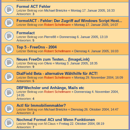
Formel ACT Fehler
Letzter Beitrag von
Michael Brietzke
«
Montag 17. Januar 2005, 16:33
Antworten:
3
FormelACT - Fehler: Der Zugriff auf Windows Script Host...
Letzter Beitrag von
Robert Schellmann
«
Montag 17. Januar 2005, 14:07
Formelact
Letzter Beitrag von
Pierre88
«
Donnerstag 6. Januar 2005, 13:19
Antworten:
5
Top 5 - FreeOns - 2004
Letzter Beitrag von
Robert Schellmann
«
Dienstag 4. Januar 2005, 16:03
Neues FreeOn zum Testen... (ImageLink)
Letzter Beitrag von
Olivio
«
Montag 3. Januar 2005, 18:35
Antworten:
9
DialField Beta - alternative Wählhilfe für ACT!
Letzter Beitrag von
Robert Schellmann
«
Montag 29. November 2004, 16:09
Antworten:
5
DBFWechsler und Anhänge, Mails etc
Letzter Beitrag von
Robert Schellmann
«
Donnerstag 4. November 2004,
14:05
Antworten:
4
Act! für Immobilienmakler?
Letzter Beitrag von
Michael Brietzke
«
Dienstag 26. Oktober 2004, 14:47
Antworten:
2
Nochmal Formel ACt und Wenn Funktionen
Letzter Beitrag von
M.Claus
«
Freitag 22. Oktober 2004, 08:19
Antworten:
7