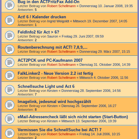
Bug in den ACTFritzFax Add-On
Letzter Beitrag von
Robert Schellmann
«
Donnerstag 10. Januar 2008, 19:35
Antworten:
5
Act! 6 / Kalender drucken
Letzter Beitrag von
Ingrid Weigoldt
«
Mittwoch 19. Dezember 2007, 14:05
Antworten:
1
FeldInfo2 für Act > 6?
Letzter Beitrag von
Sauron
«
Freitag 29. Juni 2007, 09:59
Antworten:
2
Routenberechnung mit ACT! 7,8,9,...
Letzter Beitrag von
Robert Schellmann
«
Donnerstag 29. März 2007, 15:15
ACT2PCK und PC-Kaufmann 2007
Letzter Beitrag von
Robert Schellmann
«
Dienstag 31. Oktober 2006, 14:39
FalkLinker2 - Neue Version 2.2 ist fertig
Letzter Beitrag von
Robert Schellmann
«
Mittwoch 4. Oktober 2006, 11:56
Schnellsuche Light und Act 6
Letzter Beitrag von
Kirsten
«
Donnerstag 28. September 2006, 14:56
Antworten:
7
Imagelink, jedesmal wird hochgezählt
Letzter Beitrag von
Kirsten
«
Dienstag 26. September 2006, 16:27
Antworten:
8
eMail-Adressencheck läßt sich nicht starten (Start-Button)
Letzter Beitrag von
Kirsten
«
Mittwoch 13. September 2006, 19:39
Vermissen Sie die SchnellSuche bei ACT! 7
Letzter Beitrag von
Robert Schellmann
«
Freitag 14. Juli 2006, 10:15
Antworten:
2