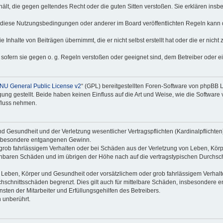
nthält, die gegen geltendes Recht oder die guten Sitten verstoßen. Sie erklären in
 diese Nutzungsbedingungen oder anderer im Board veröffentlichten Regeln kann 
 Inhalte von Beiträgen übernimmt, die er nicht selbst erstellt hat oder die er nich
 sofern sie gegen o. g. Regeln verstoßen oder geeignet sind, dem Betreiber oder 
NU General Public License v2
“ (GPL) bereitgestellten Foren-Software von phpBB
g gestellt. Beide haben keinen Einfluss auf die Art und Weise, wie die Software
nfluss nehmen.
 Gesundheit und der Verletzung wesentlicher Vertragspflichten (Kardinalpflichten) 
 insbesondere entgangenen Gewinn.
grob fahrlässigem Verhalten oder bei Schäden aus der Verletzung von Leben, Körp
sehbaren Schäden und im übrigen der Höhe nach auf die vertragstypischen Durchsch
Leben, Körper und Gesundheit oder vorsätzlichem oder grob fahrlässigem Verhalte
hschnittsschäden begrenzt. Dies gilt auch für mittelbare Schäden, insbesondere
ten der Mitarbeiter und Erfüllungsgehilfen des Betreibers.
 unberührt.