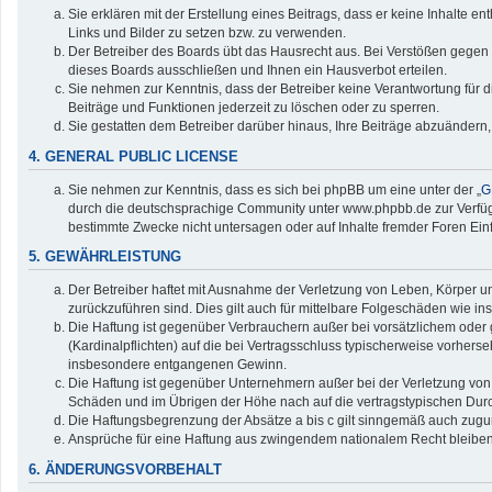
Sie erklären mit der Erstellung eines Beitrags, dass er keine Inhalte e
Links und Bilder zu setzen bzw. zu verwenden.
Der Betreiber des Boards übt das Hausrecht aus. Bei Verstößen gegen
dieses Boards ausschließen und Ihnen ein Hausverbot erteilen.
Sie nehmen zur Kenntnis, dass der Betreiber keine Verantwortung für die
Beiträge und Funktionen jederzeit zu löschen oder zu sperren.
Sie gestatten dem Betreiber darüber hinaus, Ihre Beiträge abzuändern,
4. GENERAL PUBLIC LICENSE
Sie nehmen zur Kenntnis, dass es sich bei phpBB um eine unter der „
G
durch die deutschsprachige Community unter www.phpbb.de zur Verfügun
bestimmte Zwecke nicht untersagen oder auf Inhalte fremder Foren Ei
5. GEWÄHRLEISTUNG
Der Betreiber haftet mit Ausnahme der Verletzung von Leben, Körper und
zurückzuführen sind. Dies gilt auch für mittelbare Folgeschäden wie
Die Haftung ist gegenüber Verbrauchern außer bei vorsätzlichem oder 
(Kardinalpflichten) auf die bei Vertragsschluss typischerweise vorher
insbesondere entgangenen Gewinn.
Die Haftung ist gegenüber Unternehmern außer bei der Verletzung von 
Schäden und im Übrigen der Höhe nach auf die vertragstypischen Durc
Die Haftungsbegrenzung der Absätze a bis c gilt sinngemäß auch zuguns
Ansprüche für eine Haftung aus zwingendem nationalem Recht bleiben
6. ÄNDERUNGSVORBEHALT