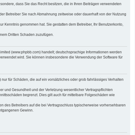
sbesondere, dass Sie das Recht besitzen, die in Ihren Beiträgen verwendeten
der Betreiber Sie nach Abmahnung zeitweise oder dauerhaft von der Nutzung
t zur Kenntnis genommen hat. Sie gestatten dem Betreiber, Ihr Benutzerkonto,
einem Dritten Schaden zuzufügen.
 Limited (www.phpbb.com) handelt; deutschsprachige Informationen werden
 verwendet wird. Sie können insbesondere die Verwendung der Software für
nur für Schäden, die auf ein vorsätzliches oder grob fahrlässiges Verhalten
er und Gesundheit und der Verletzung wesentlicher Vertragspflichten
nittsschäden begrenzt. Dies gilt auch für mittelbare Folgeschäden wie
n des Betreibers auf die bei Vertragsschluss typischerweise vorhersehbaren
 entgangenen Gewinn.