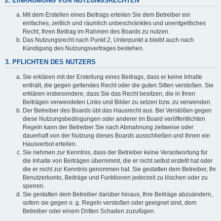
2. EINRÄUMUNG VON NUTZUNGSRECHTEN
Mit dem Erstellen eines Beitrags erteilen Sie dem Betreiber ein
einfaches, zeitlich und räumlich unbeschränktes und unentgeltliches
Recht, Ihren Beitrag im Rahmen des Boards zu nutzen.
Das Nutzungsrecht nach Punkt 2, Unterpunkt a bleibt auch nach
Kündigung des Nutzungsvertrages bestehen.
3. PFLICHTEN DES NUTZERS
Sie erklären mit der Erstellung eines Beitrags, dass er keine Inhalte
enthält, die gegen geltendes Recht oder die guten Sitten verstoßen. Sie
erklären insbesondere, dass Sie das Recht besitzen, die in Ihren
Beiträgen verwendeten Links und Bilder zu setzen bzw. zu verwenden.
Der Betreiber des Boards übt das Hausrecht aus. Bei Verstößen gegen
diese Nutzungsbedingungen oder anderer im Board veröffentlichten
Regeln kann der Betreiber Sie nach Abmahnung zeitweise oder
dauerhaft von der Nutzung dieses Boards ausschließen und Ihnen ein
Hausverbot erteilen.
Sie nehmen zur Kenntnis, dass der Betreiber keine Verantwortung für
die Inhalte von Beiträgen übernimmt, die er nicht selbst erstellt hat oder
die er nicht zur Kenntnis genommen hat. Sie gestatten dem Betreiber, Ihr
Benutzerkonto, Beiträge und Funktionen jederzeit zu löschen oder zu
sperren.
Sie gestatten dem Betreiber darüber hinaus, Ihre Beiträge abzuändern,
sofern sie gegen o. g. Regeln verstoßen oder geeignet sind, dem
Betreiber oder einem Dritten Schaden zuzufügen.