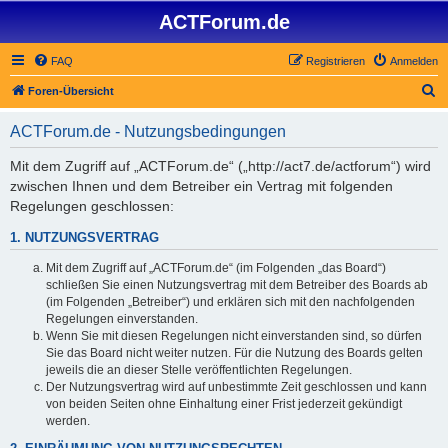
ACTForum.de
FAQ
Registrieren
Anmelden
S
Foren-Übersicht
u
ACTForum.de - Nutzungsbedingungen
c
h
Mit dem Zugriff auf „ACTForum.de“ („http://act7.de/actforum“) wird
zwischen Ihnen und dem Betreiber ein Vertrag mit folgenden
e
Regelungen geschlossen:
1. NUTZUNGSVERTRAG
Mit dem Zugriff auf „ACTForum.de“ (im Folgenden „das Board“)
schließen Sie einen Nutzungsvertrag mit dem Betreiber des Boards ab
(im Folgenden „Betreiber“) und erklären sich mit den nachfolgenden
Regelungen einverstanden.
Wenn Sie mit diesen Regelungen nicht einverstanden sind, so dürfen
Sie das Board nicht weiter nutzen. Für die Nutzung des Boards gelten
jeweils die an dieser Stelle veröffentlichten Regelungen.
Der Nutzungsvertrag wird auf unbestimmte Zeit geschlossen und kann
von beiden Seiten ohne Einhaltung einer Frist jederzeit gekündigt
werden.