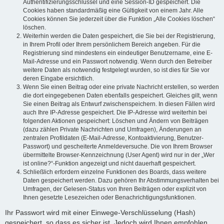
Authentifizierungsschlüssel und eine Session-ID gespeichert. Die
Cookies haben standardmäßig eine Gültigkeit von einem Jahr. Alle
Cookies können Sie jederzeit über die Funktion „Alle Cookies löschen“
löschen.
Weiterhin werden die Daten gespeichert, die Sie bei der Registrierung,
in Ihrem Profil oder Ihrem persönlichem Bereich angeben. Für die
Registrierung sind mindestens ein eindeutiger Benutzername, eine E-
Mail-Adresse und ein Passwort notwendig. Wenn durch den Betreiber
weitere Daten als notwendig festgelegt wurden, so ist dies für Sie vor
deren Eingabe ersichtlich.
Wenn Sie einen Beitrag oder eine private Nachricht erstellen, so werden
die dort eingegebenen Daten ebenfalls gespeichert. Gleiches gilt, wenn
Sie einen Beitrag als Entwurf zwischenspeichern. In diesen Fällen wird
auch Ihre IP-Adresse gespeichert. Die IP-Adresse wird weiterhin bei
folgenden Aktionen gespeichert: Löschen und Ändern von Beiträgen
(dazu zählen Private Nachrichten und Umfragen), Änderungen an
zentralen Profildaten (E-Mail-Adresse, Kontoaktivierung, Benutzer-
Passwort) und gescheiterte Anmeldeversuche. Die von Ihrem Browser
übermittelte Browser-Kennzeichnung (User Agent) wird nur in der „Wer
ist online?“-Funktion angezeigt und nicht dauerhaft gespeichert.
Schließlich erfordern einzelne Funktionen des Boards, dass weitere
Daten gespeichert werden. Dazu gehören Ihr Abstimmungsverhalten bei
Umfragen, der Gelesen-Status von Ihren Beiträgen oder explizit von
Ihnen gesetzte Lesezeichen oder Benachrichtigungsfunktionen.
Ihr Passwort wird mit einer Einwege-Verschlüsselung (Hash)
gespeichert, so dass es sicher ist. Jedoch wird Ihnen empfohlen,