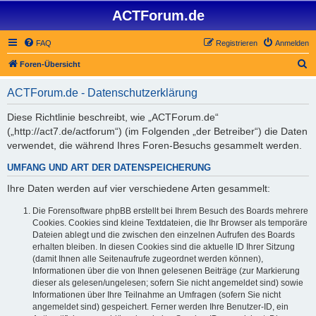
ACTForum.de
FAQ
Registrieren
Anmelden
S
Foren-Übersicht
u
ACTForum.de - Datenschutzerklärung
c
h
Diese Richtlinie beschreibt, wie „ACTForum.de“
(„http://act7.de/actforum“) (im Folgenden „der Betreiber“) die Daten
e
verwendet, die während Ihres Foren-Besuchs gesammelt werden.
UMFANG UND ART DER DATENSPEICHERUNG
Ihre Daten werden auf vier verschiedene Arten gesammelt:
Die Forensoftware phpBB erstellt bei Ihrem Besuch des Boards mehrere
Cookies. Cookies sind kleine Textdateien, die Ihr Browser als temporäre
Dateien ablegt und die zwischen den einzelnen Aufrufen des Boards
erhalten bleiben. In diesen Cookies sind die aktuelle ID Ihrer Sitzung
(damit Ihnen alle Seitenaufrufe zugeordnet werden können),
Informationen über die von Ihnen gelesenen Beiträge (zur Markierung
dieser als gelesen/ungelesen; sofern Sie nicht angemeldet sind) sowie
Informationen über Ihre Teilnahme an Umfragen (sofern Sie nicht
angemeldet sind) gespeichert. Ferner werden Ihre Benutzer-ID, ein