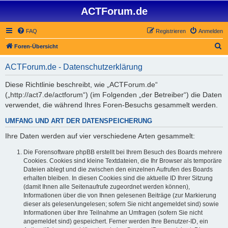
ACTForum.de
FAQ
Registrieren
Anmelden
S
Foren-Übersicht
u
ACTForum.de - Datenschutzerklärung
c
h
Diese Richtlinie beschreibt, wie „ACTForum.de“
(„http://act7.de/actforum“) (im Folgenden „der Betreiber“) die Daten
e
verwendet, die während Ihres Foren-Besuchs gesammelt werden.
UMFANG UND ART DER DATENSPEICHERUNG
Ihre Daten werden auf vier verschiedene Arten gesammelt:
Die Forensoftware phpBB erstellt bei Ihrem Besuch des Boards mehrere
Cookies. Cookies sind kleine Textdateien, die Ihr Browser als temporäre
Dateien ablegt und die zwischen den einzelnen Aufrufen des Boards
erhalten bleiben. In diesen Cookies sind die aktuelle ID Ihrer Sitzung
(damit Ihnen alle Seitenaufrufe zugeordnet werden können),
Informationen über die von Ihnen gelesenen Beiträge (zur Markierung
dieser als gelesen/ungelesen; sofern Sie nicht angemeldet sind) sowie
Informationen über Ihre Teilnahme an Umfragen (sofern Sie nicht
angemeldet sind) gespeichert. Ferner werden Ihre Benutzer-ID, ein