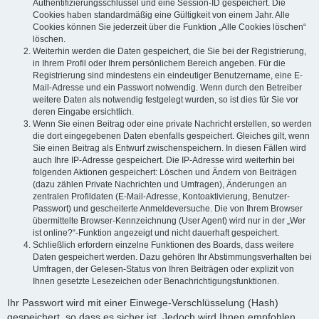
Authentifizierungsschlüssel und eine Session-ID gespeichert. Die
Cookies haben standardmäßig eine Gültigkeit von einem Jahr. Alle
Cookies können Sie jederzeit über die Funktion „Alle Cookies löschen“
löschen.
Weiterhin werden die Daten gespeichert, die Sie bei der Registrierung,
in Ihrem Profil oder Ihrem persönlichem Bereich angeben. Für die
Registrierung sind mindestens ein eindeutiger Benutzername, eine E-
Mail-Adresse und ein Passwort notwendig. Wenn durch den Betreiber
weitere Daten als notwendig festgelegt wurden, so ist dies für Sie vor
deren Eingabe ersichtlich.
Wenn Sie einen Beitrag oder eine private Nachricht erstellen, so werden
die dort eingegebenen Daten ebenfalls gespeichert. Gleiches gilt, wenn
Sie einen Beitrag als Entwurf zwischenspeichern. In diesen Fällen wird
auch Ihre IP-Adresse gespeichert. Die IP-Adresse wird weiterhin bei
folgenden Aktionen gespeichert: Löschen und Ändern von Beiträgen
(dazu zählen Private Nachrichten und Umfragen), Änderungen an
zentralen Profildaten (E-Mail-Adresse, Kontoaktivierung, Benutzer-
Passwort) und gescheiterte Anmeldeversuche. Die von Ihrem Browser
übermittelte Browser-Kennzeichnung (User Agent) wird nur in der „Wer
ist online?“-Funktion angezeigt und nicht dauerhaft gespeichert.
Schließlich erfordern einzelne Funktionen des Boards, dass weitere
Daten gespeichert werden. Dazu gehören Ihr Abstimmungsverhalten bei
Umfragen, der Gelesen-Status von Ihren Beiträgen oder explizit von
Ihnen gesetzte Lesezeichen oder Benachrichtigungsfunktionen.
Ihr Passwort wird mit einer Einwege-Verschlüsselung (Hash)
gespeichert, so dass es sicher ist. Jedoch wird Ihnen empfohlen,