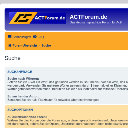
ACTForum.de
Das deutschsprachige Forum für Act!
Schnellzugriff
FAQ
Foren-Übersicht
Suche
Suche
SUCHANFRAGE
Suche nach Wörtern:
Setzen Sie ein
+
vor ein Wort, das gefunden werden muss und ein
-
vor ein Wort, das n
werden darf. Verwenden Sie mehrere Wörter getrennt durch
|
innerhalb einer Klammer,
Wörter gefunden werden muss. Benutzen Sie ein * als Platzhalter für teilweise Überei
Zu suchender Autor:
Benutzen Sie ein * als Platzhalter für teilweise Übereinstimmungen.
SUCHOPTIONEN
Zu durchsuchende Foren:
Wählen Sie das Forum oder die Foren aus, in denen gesucht werden soll. Unterforen 
mit durchsucht, sofern Sie die Option „Unterforen durchsuchen“ unten nicht deaktiviere