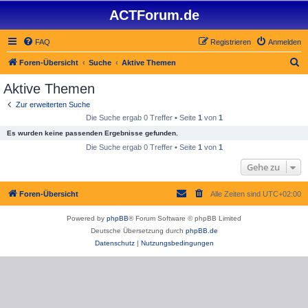
ACTForum.de
FAQ
Registrieren
Anmelden
S
Foren-Übersicht
Suche
Aktive Themen
u
Aktive Themen
c
Zur erweiterten Suche
h
Die Suche ergab 0 Treffer • Seite
1
von
1
e
Es wurden keine passenden Ergebnisse gefunden.
Die Suche ergab 0 Treffer • Seite
1
von
1
Gehe zu
Foren-Übersicht
Alle Zeiten sind
UTC+02:00
Powered by
phpBB
® Forum Software © phpBB Limited
Deutsche Übersetzung durch
phpBB.de
Datenschutz
|
Nutzungsbedingungen