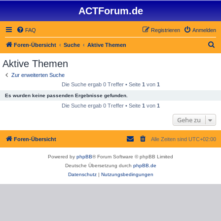
ACTForum.de
FAQ
Registrieren
Anmelden
S
Foren-Übersicht
Suche
Aktive Themen
u
Aktive Themen
c
Zur erweiterten Suche
h
Die Suche ergab 0 Treffer • Seite
1
von
1
e
Es wurden keine passenden Ergebnisse gefunden.
Die Suche ergab 0 Treffer • Seite
1
von
1
Gehe zu
Foren-Übersicht
Alle Zeiten sind
UTC+02:00
Powered by
phpBB
® Forum Software © phpBB Limited
Deutsche Übersetzung durch
phpBB.de
Datenschutz
|
Nutzungsbedingungen