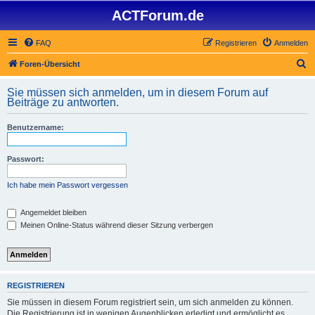
ACTForum.de
FAQ
Registrieren
Anmelden
S
Foren-Übersicht
u
Sie müssen sich anmelden, um in diesem Forum auf
c
Beiträge zu antworten.
h
Benutzername:
e
Passwort:
Ich habe mein Passwort vergessen
Angemeldet bleiben
Meinen Online-Status während dieser Sitzung verbergen
REGISTRIEREN
Sie müssen in diesem Forum registriert sein, um sich anmelden zu können.
Die Registrierung ist in wenigen Augenblicken erledigt und ermöglicht es