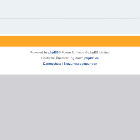
Powered by
phpBB
® Forum Software © phpBB Limited
Deutsche Übersetzung durch
phpBB.de
Datenschutz
|
Nutzungsbedingungen