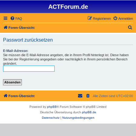
ACTForum.de
FAQ
Registrieren
Anmelden
S
Foren-Übersicht
u
Passwort zurücksetzen
c
h
E-Mail-Adresse:
Sie müssen die E-Mail-Adresse angeben, die in Ihrem Profil hinterlegt ist. Diese haben
e
Sie bei der Registrierung angegeben oder nachträglich in Ihrem persönlichen Bereich
geändert.
Foren-Übersicht
Alle Zeiten sind
UTC+02:00
Powered by
phpBB
® Forum Software © phpBB Limited
Deutsche Übersetzung durch
phpBB.de
Datenschutz
|
Nutzungsbedingungen